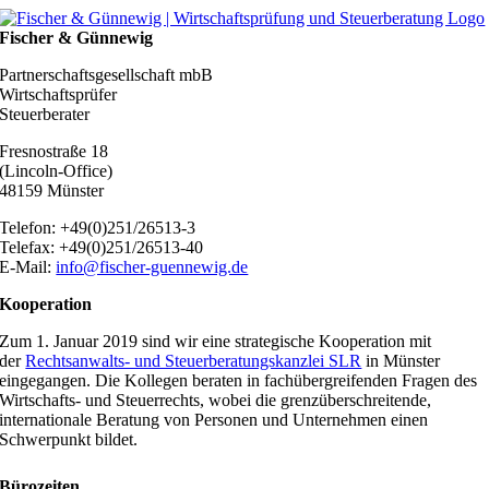
Zum
Inhalt
Fischer & Günnewig
springen
Partnerschaftsgesellschaft mbB
Wirtschaftsprüfer
Steuerberater
Fresnostraße 18
(Lincoln-Office)
48159 Münster
Telefon: +49(0)251/26513-3
Telefax: +49(0)251/26513-40
E-Mail:
info@fischer-guennewig.de
Kooperation
Zum 1. Januar 2019 sind wir eine strategische Kooperation mit
der
Rechtsanwalts- und Steuerberatungskanzlei SLR
in Münster
eingegangen. Die Kollegen beraten in fachübergreifenden Fragen des
Wirtschafts- und Steuerrechts, wobei die grenzüberschreitende,
internationale Beratung von Personen und Unternehmen einen
Schwerpunkt bildet.
Bürozeiten